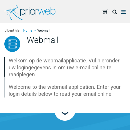
HOME
U bent hier:
Home
Webmail
Webmail
HOSTING
DOMEINNAMEN
E-MAIL
Welkom op de webmailapplicatie. Vul hieronder
SUPPORT
uw logingegevens in om uw e-mail online te
raadplegen.
Over PriorWeb
Welcome to the webmail application. Enter your
Blog
login details below to read your email online.
Extra diensten
Contact
Nederlands
English
/