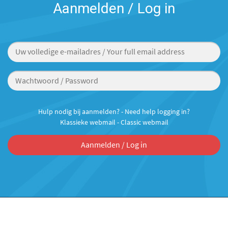
live chat
Aanmelden
Aanmelden / Log in
Hulp nodig bij aanmelden? - Need help logging in?
Klassieke webmail - Classic webmail
Aanmelden / Log in